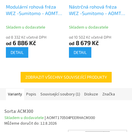
Modulární rohová fréza
Nástrčná rohová fréza
WEZ -Sumitomo - AOMT
WEZ -Sumitomo - AOMT
1705..PEER
1705..PEER
Skladem u dodavatele
Skladem u dodavatele
od 8 332 Kč včetně DPH
od 10 502 Kč včetně DPH
6 886 Kč
8 679 Kč
od
od
DETAIL
DETAIL
ZOBRAZIT VŠECHNY SOUVISEJÍCÍ PRODUKTY
Varianty
Popis
Související soubory (1)
Diskuze
Značka
Sorta: ACM300
Skladem u dodavatele
| AOMT170504PEERHACM300
Můžeme doručit do:
12.8.2026