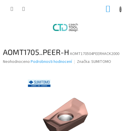
Přejít
NÁKUP
na
obsah
KOŠÍK
AOMT1705..PEER-H
AOMT170504PEERHACK2000
Průměrné
Neohodnoceno
Podrobnosti hodnocení
Značka:
SUMITOMO
hodnocení
produktu
je
0,0
z
5
hvězdiček.