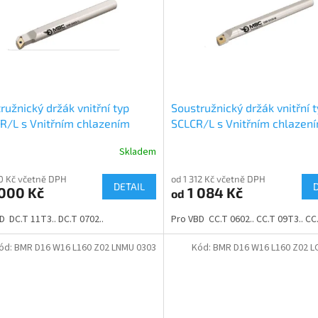
ružnický držák vnitřní typ
Soustružnický držák vnitřní 
/L s Vnitřním chlazením
SCLCR/L s Vnitřním chlazen
Skladem
10 Kč včetně DPH
od 1 312 Kč včetně DPH
DETAIL
000 Kč
1 084 Kč
od
D DC.T 11T3.. DC.T 0702..
Pro VBD CC.T 0602.. CC.T 09T3.. CC.
ód:
BMR D16 W16 L160 Z02 LNMU 0303
Kód:
BMR D16 W16 L160 Z02 L