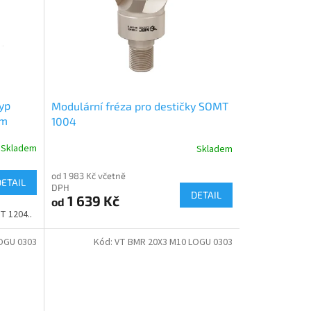
typ
Modulární fréza pro destičky SOMT
ím
1004
Skladem
Skladem
od 1 983 Kč včetně
DETAIL
DPH
DETAIL
1 639 Kč
od
T 1204..
OGU 0303
Kód:
VT BMR 20X3 M10 LOGU 0303