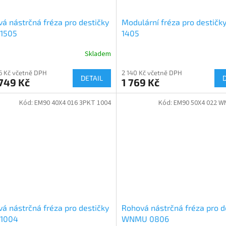
á nástrčná fréza pro destičky
Modulární fréza pro destič
 1505
1405
Skladem
16 Kč včetně DPH
2 140 Kč včetně DPH
DETAIL
749 Kč
1 769 Kč
Kód:
EM90 40X4 016 3PKT 1004
Kód:
EM90 50X4 022 W
á nástrčná fréza pro destičky
Rohová nástrčná fréza pro d
 1004
WNMU 0806