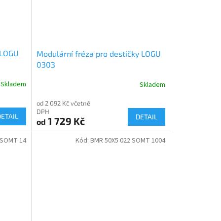
 LOGU
Modulární fréza pro destičky LOGU
0303
Skladem
Skladem
od 2 092 Kč včetně
DPH
DETAIL
DETAIL
1 729 Kč
od
 SOMT 14
Kód:
BMR 50X5 022 SOMT 1004