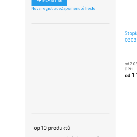
PŘIHLÁSIT SE
Nová registrace
Zapomenuté heslo
Stopk
0303
od 2 0
DPH
1 
od
Top 10 produktů