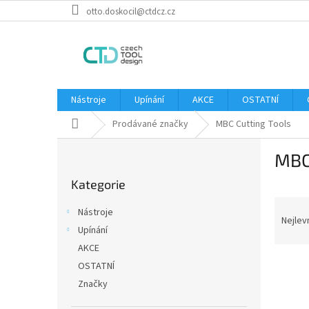
Přejít
otto.doskocil@ctdcz.cz
na
obsah
Nástroje
Upínání
AKCE
OSTATNÍ
Domů
Prodávané značky
MBC Cutting Tools
P
MBC
o
Přeskočit
s
Kategorie
kategorie
t
Ř
r
Nástroje
a
a
Nejlev
Upínání
z
n
AKCE
e
n
V
n
í
OSTATNÍ
ý
í
p
Značky
p
p
a