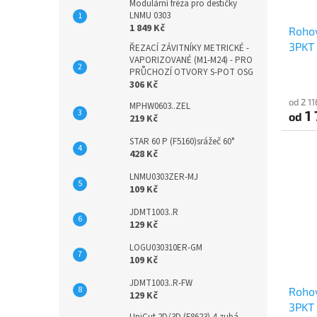
Modulární fréza pro destičky
LNMU 0303
1 849 Kč
Rohov
3PKT
ŘEZACÍ ZÁVITNÍKY METRICKÉ -
VAPORIZOVANÉ (M1-M24) - PRO
PRŮCHOZÍ OTVORY S-POT OSG
306 Kč
od 2 1
MPHW0603..ZEL
1 
od
219 Kč
STAR 60 P (F5160)srážeč 60°
428 Kč
LNMU0303ZER-MJ
109 Kč
JDMT1003..R
129 Kč
LOGU030310ER-GM
109 Kč
JDMT1003..R-FW
Rohov
129 Kč
3PKT
UniCut 2D/3D (F8623) 4-zubá