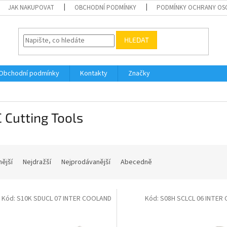
JAK NAKUPOVAT
OBCHODNÍ PODMÍNKY
PODMÍNKY OCHRANY OS
HLEDAT
Obchodní podmínky
Kontakty
Značky
 Cutting Tools
nější
Nejdražší
Nejprodávanější
Abecedně
Kód:
S10K SDUCL 07 INTER COOLAND
Kód:
S08H SCLCL 06 INTER