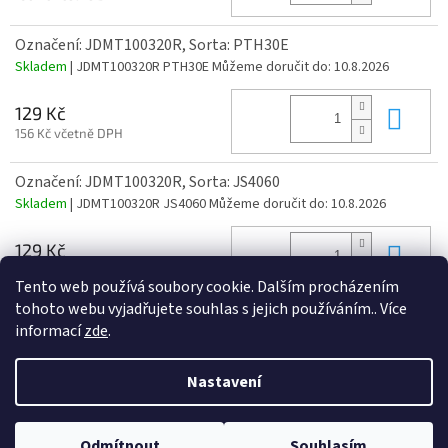
Označení: JDMT100320R, Sorta: PTH30E
Skladem
| JDMT100320R PTH30E
Můžeme doručit do:
10.8.2026
Do 
129 Kč
156 Kč včetně DPH
Označení: JDMT100320R, Sorta: JS4060
Skladem
| JDMT100320R JS4060
Můžeme doručit do:
10.8.2026
Do 
129 Kč
156 Kč včetně DPH
Tento web používá soubory cookie. Dalším procházením
tohoto webu vyjadřujete souhlas s jejich používáním.. Více
informací
zde
.
Z
á
Nastavení
Vytvořil Shoptet
p
a
t
Odmítnout
Souhlasím
Copyright 2026
Czechtooldesing
. Všechna práva vyhrazena.