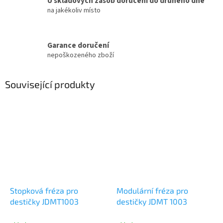
U skladových zásob doručení do druhého dne
na jakékoliv místo
Garance doručení
nepoškozeného zboží
Související produkty
Stopková fréza pro
Modulární fréza pro
destičky JDMT1003
destičky JDMT 1003