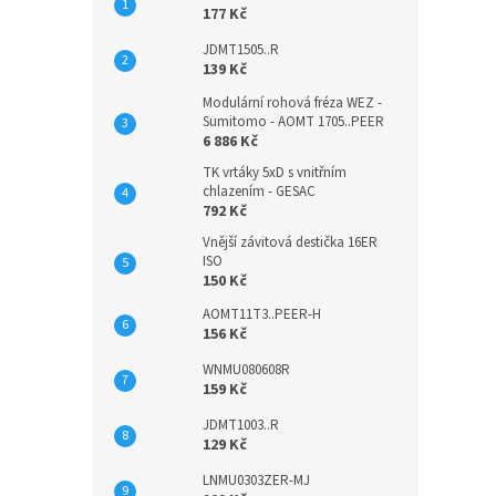
177 Kč
JDMT1505..R
139 Kč
Modulární rohová fréza WEZ -
Sumitomo - AOMT 1705..PEER
6 886 Kč
TK vrtáky 5xD s vnitřním
chlazením - GESAC
792 Kč
Vnější závitová destička 16ER
ISO
150 Kč
AOMT11T3..PEER-H
156 Kč
WNMU080608R
159 Kč
JDMT1003..R
129 Kč
LNMU0303ZER-MJ