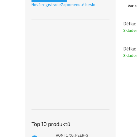
Nová registrace
Zapomenuté heslo
Varia
Délka: 
Sklad
Délka: 
Sklad
Top 10 produktů
AOMT1705..PEER-G