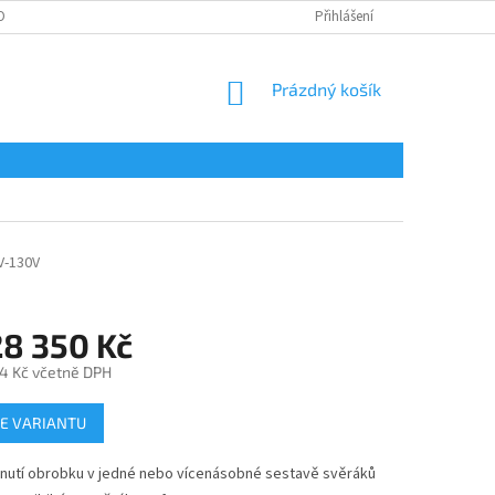
OBNÍCH ÚDAJŮ
Přihlášení
NÁKUPNÍ
Prázdný košík
KOŠÍK
V-130V
28 350 Kč
4 Kč
včetně DPH
E VARIANTU
nutí obrobku v jedné nebo vícenásobné sestavě svěráků