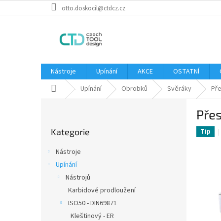
Přejít
otto.doskocil@ctdcz.cz
na
obsah
Nástroje
Upínání
AKCE
OSTATNÍ
Domů
Upínání
Obrobků
Svěráky
Pře
P
Pře
o
Přeskočit
s
Kategorie
kategorie
Tip
t
r
Nástroje
a
Upínání
n
Nástrojů
n
í
Karbidové prodloužení
p
ISO50 - DIN69871
a
Kleštinový - ER