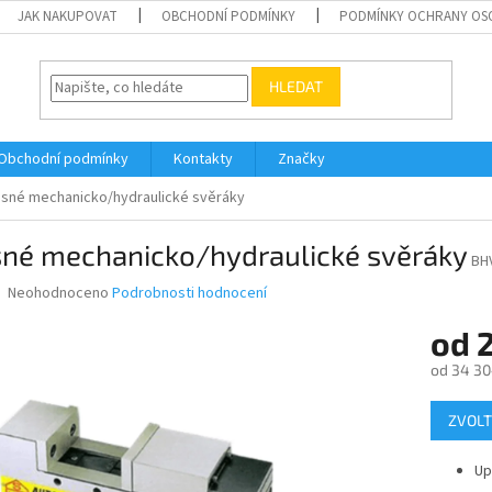
JAK NAKUPOVAT
OBCHODNÍ PODMÍNKY
PODMÍNKY OCHRANY OS
HLEDAT
Obchodní podmínky
Kontakty
Značky
sné mechanicko/hydraulické svěráky
sné mechanicko/hydraulické svěráky
BH
Průměrné
Neohodnoceno
Podrobnosti hodnocení
hodnocení
produktu
od
je
od
34 30
0,0
z
Měrná
5
ZVOLT
cena:
hvězdiček.
Up