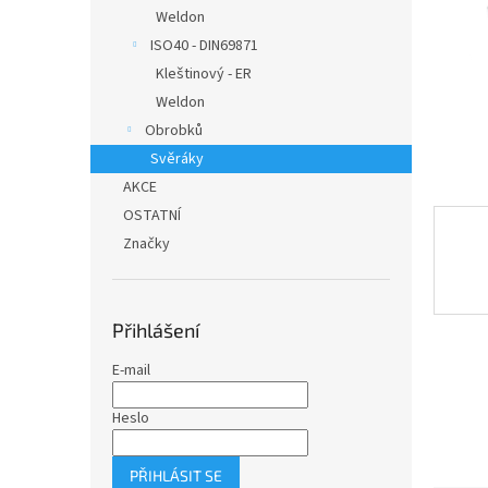
n
Weldon
e
ISO40 - DIN69871
l
Kleštinový - ER
Weldon
Obrobků
Svěráky
AKCE
OSTATNÍ
Značky
Přihlášení
E-mail
Heslo
PŘIHLÁSIT SE