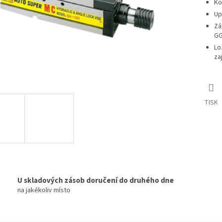
Ko
Up
Zá
GG
Lo
za
TISK
U skladových zásob doručení do druhého dne
na jakékoliv místo