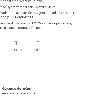
mpatibilní se svěráky Safeway
ínací systém: mechanicko/hydraulický
kladní lože a pevná čelist z jednoho odlitku materiálu
G60 (Ductile FCD600JIS)
že svěráku kaleno na HRC 45 - snižuje opotřebení,
jišťuje dlouhodobou přesnost
ZEPTAT SE
SDÍLET
Garance doručení
nepoškozeného zboží