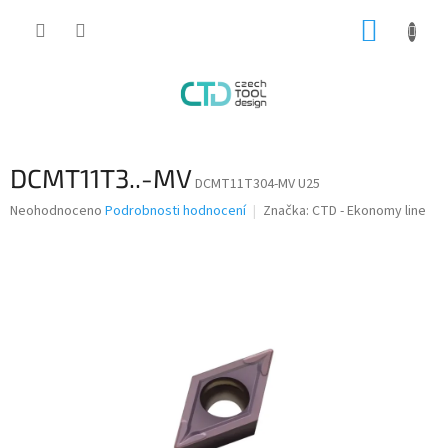
Přejít
NÁKUP
na
obsah
KOŠÍK
DCMT11T3..-MV
DCMT11T304-MV U25
Průměrné
Neohodnoceno
Podrobnosti hodnocení
Značka:
CTD - Ekonomy line
hodnocení
produktu
je
0,0
z
5
hvězdiček.