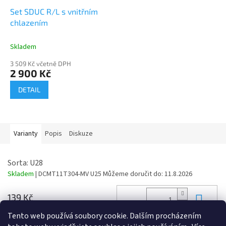
Set SDUC R/L s vnitřním
chlazením
Skladem
3 509 Kč včetně DPH
2 900 Kč
DETAIL
Varianty
Popis
Diskuze
Sorta: U28
Skladem
| DCMT11T304-MV U25
Můžeme doručit do:
11.8.2026
Do 
139 Kč
168 Kč včetně DPH
Tento web používá soubory cookie. Dalším procházením