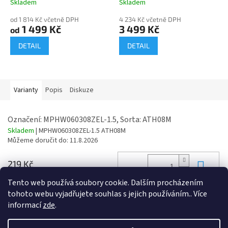
Skladem
Skladem
od 1 814 Kč včetně DPH
4 234 Kč včetně DPH
1 499 Kč
3 499 Kč
od
DETAIL
DETAIL
Varianty
Popis
Diskuze
Označení: MPHW060308ZEL-1.5, Sorta: ATH08M
Skladem
| MPHW060308ZEL-1.5 ATH08M
Můžeme doručit do:
11.8.2026
Do 
219 Kč
265 Kč včetně DPH
Tento web používá soubory cookie. Dalším procházením
tohoto webu vyjadřujete souhlas s jejich používáním.. Více
informací
zde
.
Z
á