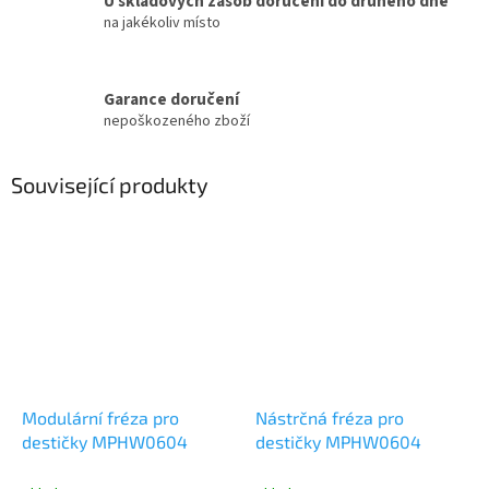
U skladových zásob doručení do druhého dne
na jakékoliv místo
Garance doručení
nepoškozeného zboží
Související produkty
Modulární fréza pro
Nástrčná fréza pro
destičky MPHW0604
destičky MPHW0604