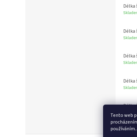
Délka 
Sklade
Délka 
Sklade
Délka 
Sklade
Délka 
Sklade
Délka 
Sklade
Tento web po
procházením 
používáním..
Z