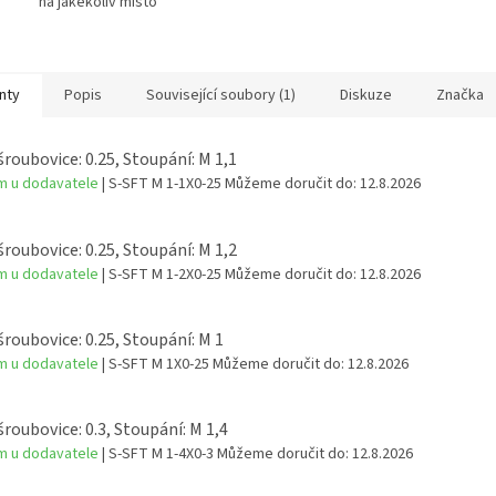
na jakékoliv místo
nty
Popis
Související soubory (1)
Diskuze
Značka
šroubovice: 0.25, Stoupání: M 1,1
m u dodavatele
| S-SFT M 1-1X0-25
Můžeme doručit do:
12.8.2026
šroubovice: 0.25, Stoupání: M 1,2
m u dodavatele
| S-SFT M 1-2X0-25
Můžeme doručit do:
12.8.2026
šroubovice: 0.25, Stoupání: M 1
m u dodavatele
| S-SFT M 1X0-25
Můžeme doručit do:
12.8.2026
šroubovice: 0.3, Stoupání: M 1,4
m u dodavatele
| S-SFT M 1-4X0-3
Můžeme doručit do:
12.8.2026