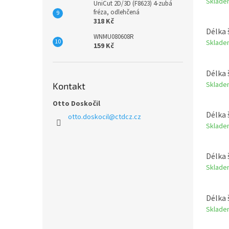
Sklade
UniCut 2D/3D (F8623) 4-zubá
fréza, odlehčená
318 Kč
Délka 
WNMU080608R
Sklade
159 Kč
Délka 
Sklade
Kontakt
Otto Doskočil
Délka 
otto.doskocil
@
ctdcz.cz
Sklade
Délka 
Sklade
Délka 
Sklade