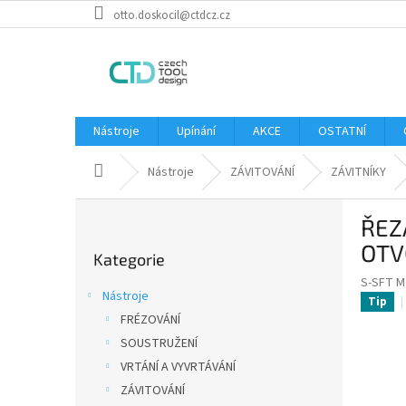
Přejít
otto.doskocil@ctdcz.cz
na
obsah
Nástroje
Upínání
AKCE
OSTATNÍ
Domů
Nástroje
ZÁVITOVÁNÍ
ZÁVITNÍKY
P
ŘEZ
o
Přeskočit
s
OTV
Kategorie
kategorie
t
S-SFT M
r
Nástroje
Tip
a
FRÉZOVÁNÍ
n
SOUSTRUŽENÍ
n
í
VRTÁNÍ A VYVRTÁVÁNÍ
p
ZÁVITOVÁNÍ