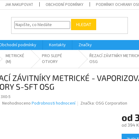
JAK NAKUPOVAT
OBCHODNÍ PODMÍNKY
PODMÍNKY OCHRANY OS
HLEDAT
Obchodní podmínky
Kontakty
Značky
METRICKÉ
PRO SLEPÉ
ŘEZACÍ ZÁVITNÍKY METRIC
(M)
OTVORY
OSG
ACÍ ZÁVITNÍKY METRICKÉ - VAPORIZOV
ORY S-SFT OSG
 3X0-5
Průměrné
Neohodnoceno
Podrobnosti hodnocení
Značka:
OSG Corporation
hodnocení
produktu
od
je
od
394 K
0,0
z
Měrná
5