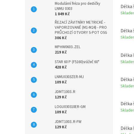
Modulární fréza pro destičky
Délka 
LNMU 0303
Sklade
1 849 Kč
ŘEZACÍ ZÁVITNÍKY METRICKÉ -
VAPORIZOVANÉ (M1-M24) - PRO
Délka 
PRŮCHOZÍ OTVORY S-POT OSG
Sklade
306 Kč
MPHW0603..ZEL
219 Kč
Délka 
Sklade
STAR 60 P (F5160)srážeč 60°
428 Kč
LNMU0303ZER-MJ
Délka 
109 Kč
Sklade
JDMT1003..R
129 Kč
Délka 
LOGU030310ER-GM
Sklade
109 Kč
JDMT1003..R-FW
129 Kč
Délka 