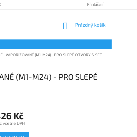
OBNÍCH ÚDAJŮ
Přihlášení
NÁKUPNÍ
Prázdný košík
KOŠÍK
KÉ - VAPORIZOVANÉ (M1-M24) - PRO SLEPÉ OTVORY S-SFT
ANÉ (M1-M24) - PRO SLEPÉ
326 Kč
č
včetně DPH