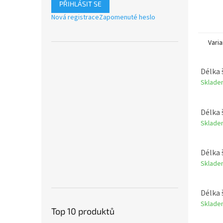
PŘIHLÁSIT SE
Nová registrace
Zapomenuté heslo
Varia
Délka 
Sklade
Délka 
Sklade
Délka 
Sklade
Délka 
Sklade
Top 10 produktů