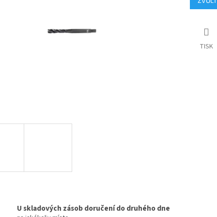
ZVOLT
cena:
hvězdiček.
TISK
U skladových zásob doručení do druhého dne