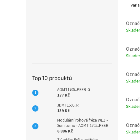
Varia
Označe
Sklad
Označe
Sklad
Označe
Top 10 produktů
Sklad
AOMT1705..PEER-G
177 Kč
Označe
JDMT1505..R
Sklad
139 Kč
Modulární rohová fréza WEZ -
Označe
Sumitomo - AOMT 1705..PEER
6 886 Kč
Sklad