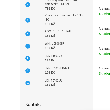
TK vrtáky 5xD s vnitřním
chlazením - GESAC
Označe
792 Kč
Sklad
Vnější závitová destička 16ER
ISO
150 Kč
Označe
AOMT11T3..PEER-H
Sklad
156 Kč
WNMU080608R
Označe
159 Kč
Sklad
JDMT1003..R
129 Kč
Označe
LNMU0303ZER-MJ
109 Kč
Sklad
JDMT0702..R
139 Kč
Kontakt