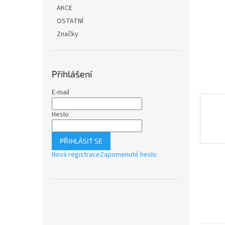
n
AKCE
e
OSTATNÍ
l
Značky
Přihlášení
E-mail
Heslo
PŘIHLÁSIT SE
Nová registrace
Zapomenuté heslo