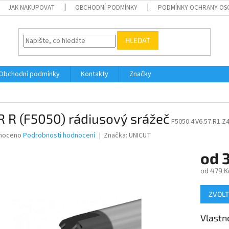
JAK NAKUPOVAT
OBCHODNÍ PODMÍNKY
PODMÍNKY OCHRANY OS
HLEDAT
Obchodní podmínky
Kontakty
Značky
č
 R (F5050) rádiusový srážeč
F5050.4.V6.57.R1.Z
né
noceno
Podrobnosti hodnocení
Značka:
UNICUT
ní
od
u
od
479 K
Měrná
ZVOLT
cena:
ek.
Vlastn