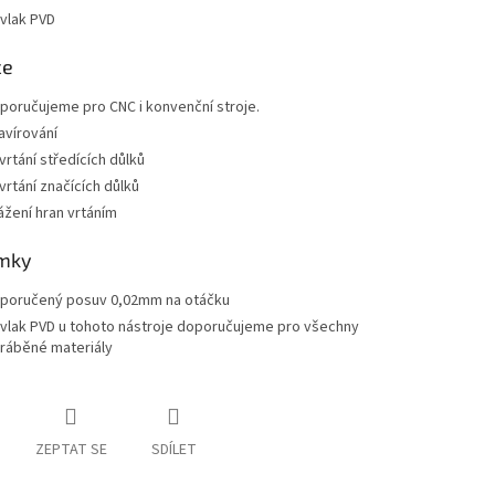
vlak PVD
ce
poručujeme pro CNC i konvenční stroje.
avírování
vrtání středících důlků
vrtání značících důlků
ážení hran vrtáním
mky
poručený posuv 0,02mm na otáčku
vlak PVD u tohoto nástroje doporučujeme pro všechny
ráběné materiály
ZEPTAT SE
SDÍLET