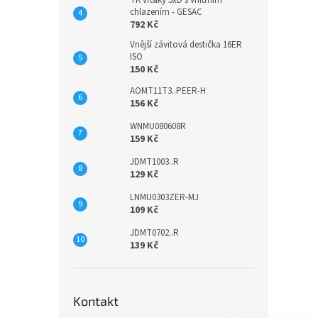
TK vrtáky 5xD s vnitřním
chlazením - GESAC
792 Kč
Vnější závitová destička 16ER
ISO
150 Kč
AOMT11T3..PEER-H
156 Kč
WNMU080608R
159 Kč
JDMT1003..R
129 Kč
LNMU0303ZER-MJ
109 Kč
JDMT0702..R
139 Kč
Kontakt