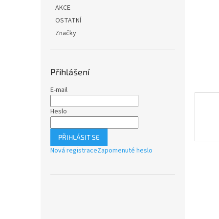
n
AKCE
e
OSTATNÍ
l
Značky
Přihlášení
E-mail
Heslo
PŘIHLÁSIT SE
Nová registrace
Zapomenuté heslo