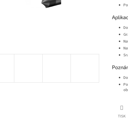
Po
Aplika
Do
Gr
Na
Na
Sr
Pozná
Do
Po
ob
TISK