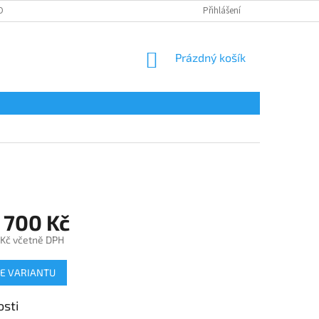
OBNÍCH ÚDAJŮ
Přihlášení
NÁKUPNÍ
Prázdný košík
KOŠÍK
 700 Kč
 Kč
včetně DPH
E VARIANTU
osti