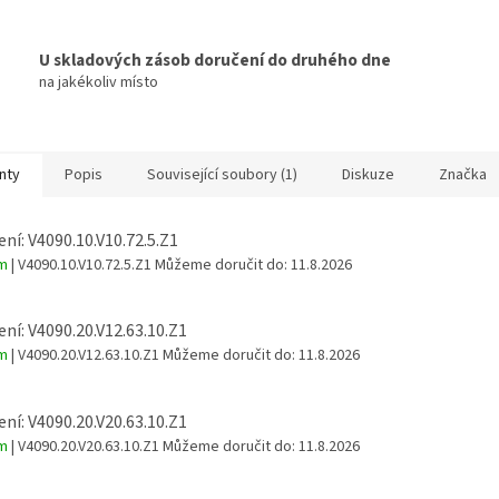
U skladových zásob doručení do druhého dne
na jakékoliv místo
nty
Popis
Související soubory (1)
Diskuze
Značka
ní: V4090.10.V10.72.5.Z1
em
| V4090.10.V10.72.5.Z1
Můžeme doručit do:
11.8.2026
ní: V4090.20.V12.63.10.Z1
em
| V4090.20.V12.63.10.Z1
Můžeme doručit do:
11.8.2026
ní: V4090.20.V20.63.10.Z1
em
| V4090.20.V20.63.10.Z1
Můžeme doručit do:
11.8.2026