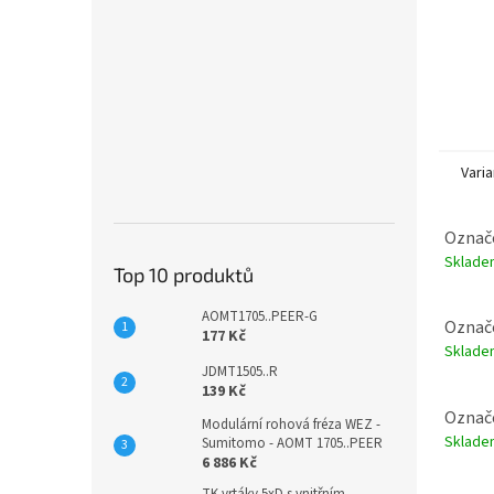
Varia
Označe
Sklad
Top 10 produktů
AOMT1705..PEER-G
Označe
177 Kč
Sklad
JDMT1505..R
139 Kč
Označe
Modulární rohová fréza WEZ -
Sklad
Sumitomo - AOMT 1705..PEER
6 886 Kč