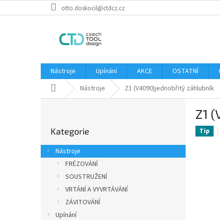
Přejít
otto.doskocil@ctdcz.cz
na
obsah
Nástroje
Upínání
AKCE
OSTATNÍ
Domů
Nástroje
Z1 (V4090)jednobřitý záhlubník
P
Z1 (
o
Přeskočit
s
Kategorie
kategorie
Tip
t
r
Nástroje
a
FRÉZOVÁNÍ
n
SOUSTRUŽENÍ
n
í
VRTÁNÍ A VYVRTÁVÁNÍ
p
ZÁVITOVÁNÍ
a
Upínání