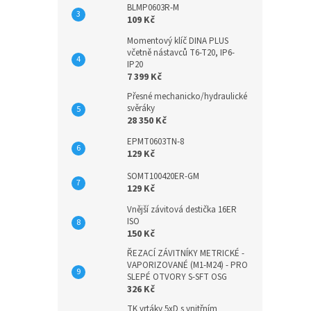
BLMP0603R-M
109 Kč
Momentový klíč DINA PLUS
včetně nástavců T6-T20, IP6-
IP20
7 399 Kč
Přesné mechanicko/hydraulické
svěráky
28 350 Kč
EPMT0603TN-8
129 Kč
SOMT100420ER-GM
129 Kč
Vnější závitová destička 16ER
ISO
150 Kč
ŘEZACÍ ZÁVITNÍKY METRICKÉ -
VAPORIZOVANÉ (M1-M24) - PRO
SLEPÉ OTVORY S-SFT OSG
326 Kč
TK vrtáky 5xD s vnitřním