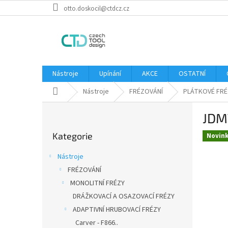
Přejít
otto.doskocil@ctdcz.cz
na
obsah
Nástroje
Upínání
AKCE
OSTATNÍ
Domů
Nástroje
FRÉZOVÁNÍ
PLÁTKOVÉ FRÉ
P
JDM
o
Přeskočit
s
Kategorie
kategorie
Novin
t
r
Nástroje
a
FRÉZOVÁNÍ
n
MONOLITNÍ FRÉZY
n
í
DRÁŽKOVACÍ A OSAZOVACÍ FRÉZY
p
ADAPTIVNÍ HRUBOVACÍ FRÉZY
a
Carver - F866..