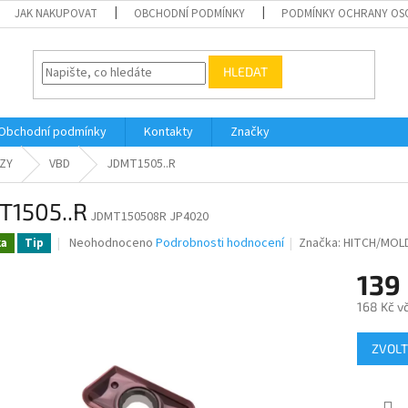
JAK NAKUPOVAT
OBCHODNÍ PODMÍNKY
PODMÍNKY OCHRANY OS
HLEDAT
Obchodní podmínky
Kontakty
Značky
ZY
VBD
JDMT1505..R
T1505..R
JDMT150508R JP4020
Průměrné
Neohodnoceno
Podrobnosti hodnocení
Značka:
HITCH/MOL
ka
Tip
hodnocení
produktu
139
je
168 Kč v
0,0
z
Měrná
5
ZVOLT
cena:
hvězdiček.