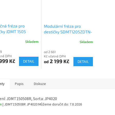
čná fréza pro
Modulární fréza pro
čky JDMT 1505
destičky SDMT1205ZDTN-
R15
Skladem
Skladem
19
od 2 661
tně DPH
Kč včetně DPH
999 Kč
2 199 Kč
od
DETAIL
DETAIL
nty
Popis
Diskuze
ní: JDMT150508R, Sorta: JP4020
em
| JDMT150508R JP4020
Můžeme doručit do:
7.8.2026