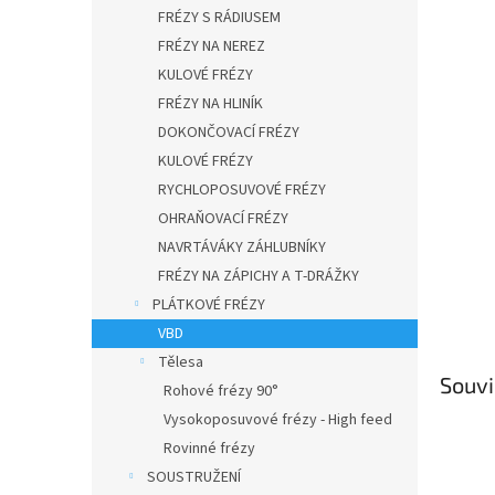
n
FRÉZY S RÁDIUSEM
e
FRÉZY NA NEREZ
l
KULOVÉ FRÉZY
FRÉZY NA HLINÍK
DOKONČOVACÍ FRÉZY
KULOVÉ FRÉZY
RYCHLOPOSUVOVÉ FRÉZY
OHRAŇOVACÍ FRÉZY
NAVRTÁVÁKY ZÁHLUBNÍKY
FRÉZY NA ZÁPICHY A T-DRÁŽKY
PLÁTKOVÉ FRÉZY
VBD
Tělesa
Souvi
Rohové frézy 90°
Vysokoposuvové frézy - High feed
Rovinné frézy
SOUSTRUŽENÍ