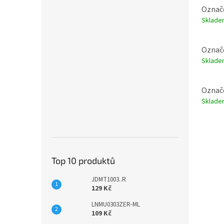
Označe
Sklad
Označe
Sklad
Označ
Sklad
Top 10 produktů
JDMT1003..R
129 Kč
LNMU0303ZER-ML
109 Kč