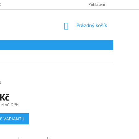
OBNÍCH ÚDAJŮ
Přihlášení
NÁKUPNÍ
Prázdný košík
KOŠÍK
D
 Kč
četně DPH
E VARIANTU