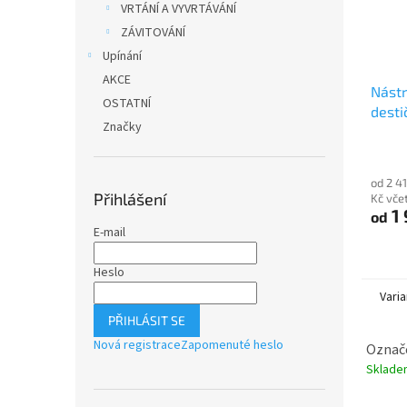
VRTÁNÍ A VYVRTÁVÁNÍ
ZÁVITOVÁNÍ
Upínání
AKCE
Nástr
OSTATNÍ
desti
Značky
od 2 4
Přihlášení
Kč vče
1 
od
E-mail
Heslo
Varia
PŘIHLÁSIT SE
Nová registrace
Zapomenuté heslo
Označe
Sklad