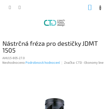
Přejít
NÁKUP
na
obsah
KOŠÍK
Nástrčná fréza pro destičky JDMT
1505
AHU15-805-27.0
Průměrné
Neohodnoceno
Podrobnosti hodnocení
Značka:
CTD - Ekonomy line
hodnocení
produktu
je
0,0
z
5
hvězdiček.