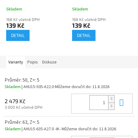
Skladem
Skladem
168 Kč včetně DPH
168 Kč včetně DPH
139 Kč
139 Kč
DETAIL
DETAIL
Varianty
Popis
Diskuze
Průměr: 50, Z=: 5
Skladem
| AHU15-505-A22.0
Můžeme doručit do:
11.8.2026
Do 
2 479 Kč
3 000 Kč včetně DPH
Průměr: 63, Z=: 5
Skladem
| AHU15-635-A27.0 -IK-
Můžeme doručit do:
11.8.2026