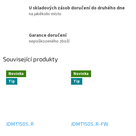
U skladových zásob doručení do druhého dne
na jakékoliv místo
Garance doručení
nepoškozeného zboží
Související produkty
Novinka
Novinka
Tip
Tip
JDMT1505..R
JDMT1505..R-FW