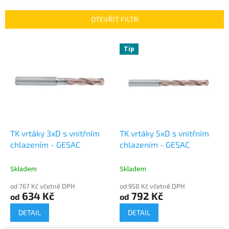
e
n
OTEVŘÍT FILTR
í
p
V
r
Tip
ý
o
p
d
i
u
s
k
p
t
r
ů
o
d
TK vrtáky 3xD s vnitřním
TK vrtáky 5xD s vnitřním
u
chlazením - GESAC
chlazením - GESAC
k
t
Skladem
Skladem
ů
od 767 Kč včetně DPH
od 958 Kč včetně DPH
634 Kč
792 Kč
od
od
DETAIL
DETAIL