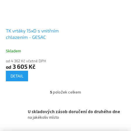
TK vrtáky 15xD s vnitřním
chlazením - GESAC
Skladem
od 4 362 Kč včetně DPH
3 605 Kč
od
DETAIL
5
položek celkem
O
v
l
á
U skladových zásob doručení do druhého dne
d
na jakékoliv místo
a
c